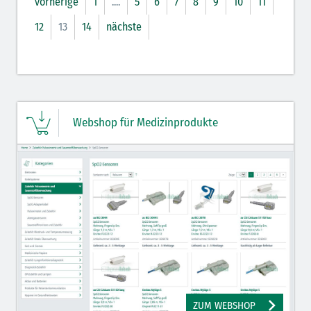
vorherige
1
....
5
6
7
8
9
10
11
12
13
14
nächste
Webshop für Medizinprodukte
ZUM WEBSHOP