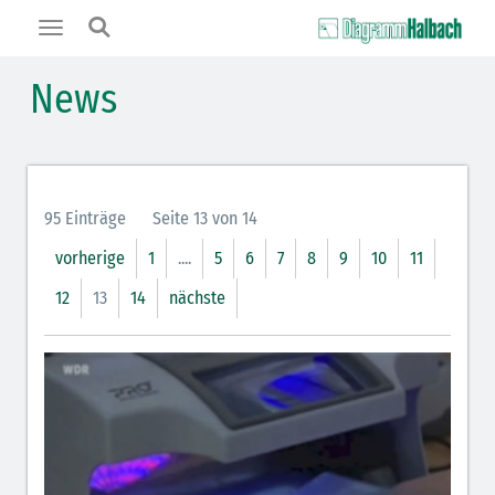
Toggle
navigation
News
95 Einträge
Seite 13 von 14
vorherige
1
....
5
6
7
8
9
10
11
12
13
14
nächste