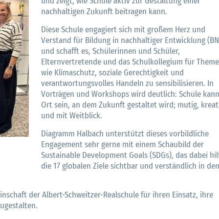
und zeigt, wie Schule aktiv zur Gestaltung einer
nachhaltigen Zukunft beitragen kann.
Diese Schule engagiert sich mit großem Herz und
Verstand für Bildung in nachhaltiger Entwicklung (BN
und schafft es, Schülerinnen und Schüler,
Elternvertretende und das Schulkollegium für Them
wie Klimaschutz, soziale Gerechtigkeit und
verantwortungsvolles Handeln zu sensibilisieren. In
Vorträgen und Workshops wird deutlich: Schule kann
Ort sein, an dem Zukunft gestaltet wird; mutig, kreat
und mit Weitblick.
Diagramm Halbach unterstützt dieses vorbildliche
Engagement sehr gerne mit einem Schaubild der
Sustainable Development Goals (SDGs), das dabei hilf
die 17 globalen Ziele sichtbar und verständlich in de
schaft der Albert-Schweitzer-Realschule für ihren Einsatz, ihre
zugestalten.