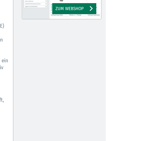
ZUM WEBSHOP
E)
en
 ein
iv
t,
n